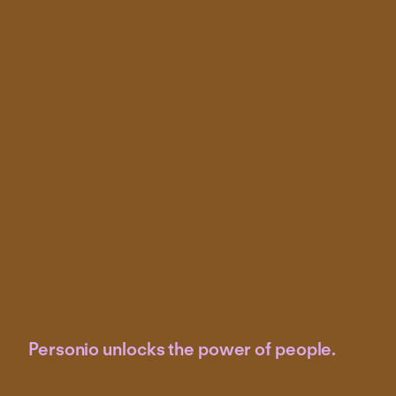
Personio unlocks the power of people.