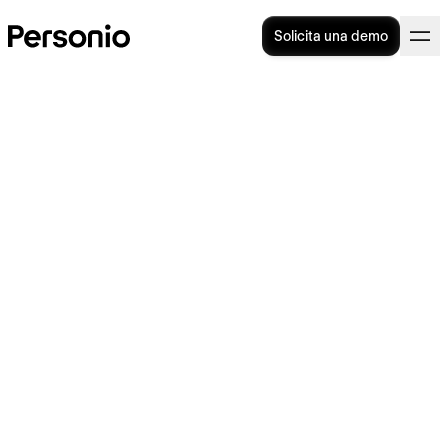
Solicita una demo
Plantilla Word organigrama:
¿cómo hacerla? [Plantilla
gratuita]