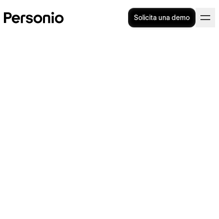
Solicita una demo
Home office: qué es y todas
las claves para
implementarlo con éxito