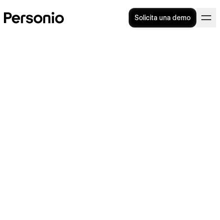
Solicita una demo
Prejubilación: ¿qué es, cómo
se gestiona y quién puede
beneficiarse de ella?
¿Qué es exactamente la
prejubilación
? ¿Es
lo mismo que la jubilación anticipada? ¿En
qué se diferencian ambos conceptos? ¿Qué
requisitos debe cumplir un trabajador para
poder prejubilarse? ¿Qué supone la
prejubilación para la empresa y qué supone
para el empleado? Todas estas son dudas
frecuentes entre los trabajadores, pero
también entre las organizaciones. Los