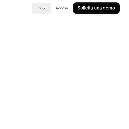
Solicita una demo
ES
Acceso
los
án tu