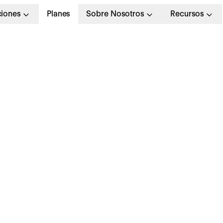
ciones
Planes
Sobre Nosotros
Recursos
LOG DE RR.HH.
>
EXCELENCIA OPERACIONAL
 septiembre 2023
harlas que importan: 
ebinars que impulsar
estión de RR. HH.