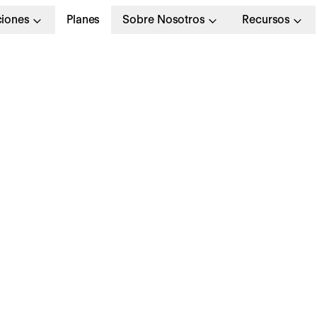
ciones
Planes
Sobre Nosotros
Recursos
 mayo 2021
a productividad cae 
0% entre los trabajad
urante la pandemia
ebido al agotamiento
ísico o mental