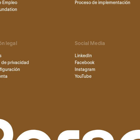
e Empleo
Proceso de implementación
undation
ón legal
Social Media
s
LinkedIn
 de privacidad
Facebook
figuración
Instagram
enta
YouTube