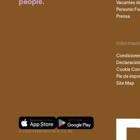
people.
Vacantes d
Personio Fo
Prensa
Informaci
Condicione
Declaración
Cookie Con
Pie de impr
Site Map
©
2026
PERSONIO SE & CO. KG