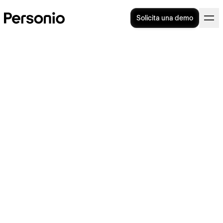
Solicita una demo
1. junio 2026
Personio y thePower se alían
para integrar la formación
online en la gestión de
talento