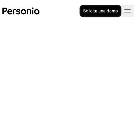
Solicita una demo
Síndrome del impostor: ¿qué
es y cómo puede afectarte
laboralmente?