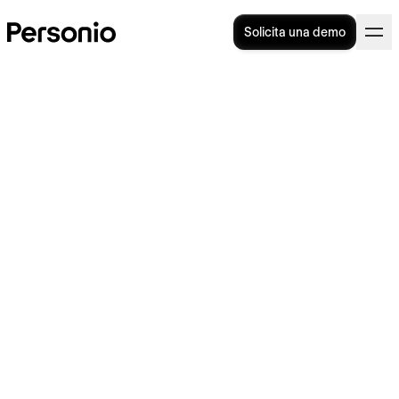
Solicita una demo
Plan de trabajo: ¿qué es y
cómo usarlo en favor de la
empresa?