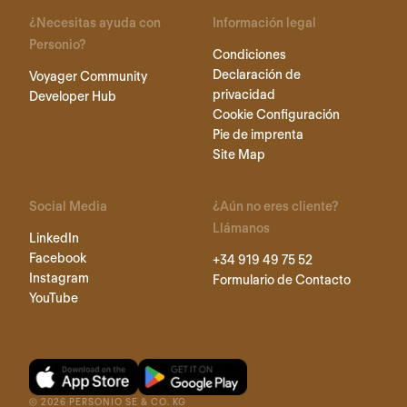
¿Necesitas ayuda con
Información legal
Personio?
Condiciones
Declaración de
Voyager Community
privacidad
Developer Hub
Cookie Configuración
Pie de imprenta
Site Map
Social Media
¿Aún no eres cliente?
Llámanos
LinkedIn
Facebook
+34 919 49 75 52
Instagram
Formulario de Contacto
YouTube
©
2026
PERSONIO SE & CO. KG