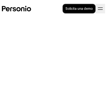
Solicita una demo
Modelo 296: todo lo que
debes conocer
El
Modelo 296
es un documento que tienen