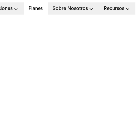
ciones
Planes
Sobre Nosotros
Recursos
ornada intensiva:
espondemos todas tu
udas sobre ella