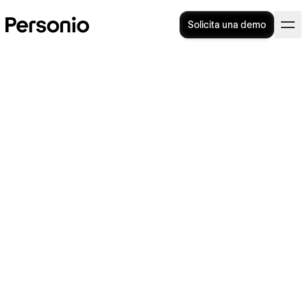
Solicita una demo
24. mayo 2022
Personio impulsa su
crecimiento en España y
abre una nueva oficina en
Barcelona