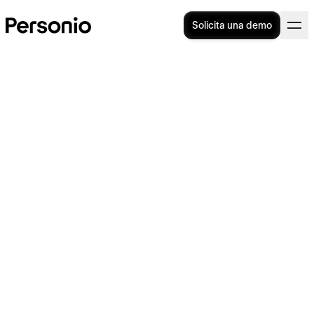
Solicita una demo
26. abril 2022
Personio alcanza el hito de
las 100 integraciones, para
ayudar a las pymes europeas
a mejorar sus procesos de
personal