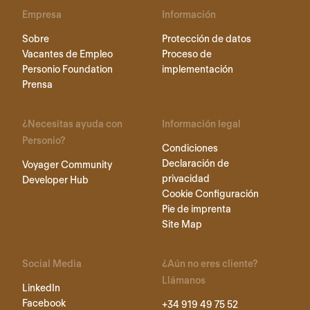
Empresa
Información
Sobre
Protección de datos
Vacantes de Empleo
Proceso de
Personio Foundation
implementación
Prensa
¿Necesitas ayuda con
Información legal
Personio?
Condiciones
Declaración de
Voyager Community
privacidad
Developer Hub
Cookie Configuración
Pie de imprenta
Site Map
Social Media
¿Aún no eres cliente?
Llámanos
LinkedIn
Facebook
+34 919 49 75 52