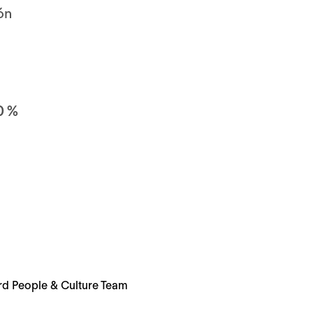
ón
0 %