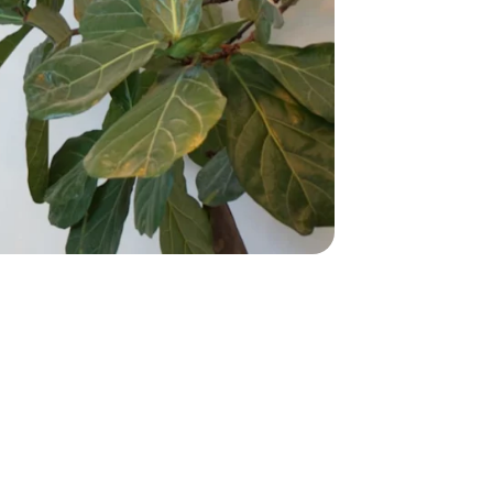
10
10
stauradores