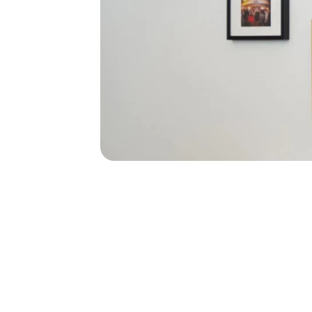
140
140
empleado