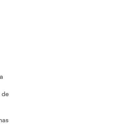
da
r de
mas