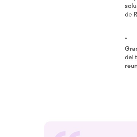
solu
de R
“
Grac
del 
reun