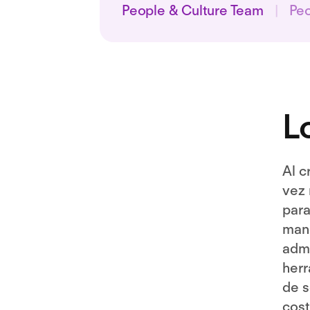
People & Culture Team
|
Peo
L
Al c
vez 
para
mane
admi
herr
de s
cost