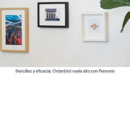
Sencillez y eficacia: Orderbird vuela alto con Personio
20
20
s
por ciento ahorro en
re