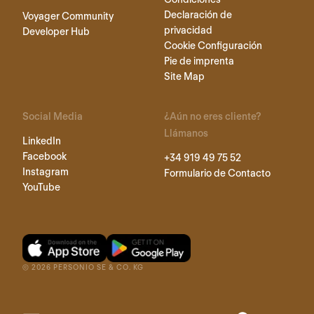
Declaración de
Voyager Community
privacidad
Developer Hub
Cookie Configuración
Pie de imprenta
Site Map
Social Media
¿Aún no eres cliente?
Llámanos
LinkedIn
Facebook
+34 919 49 75 52
Instagram
Formulario de Contacto
YouTube
©
2026
PERSONIO SE & CO. KG