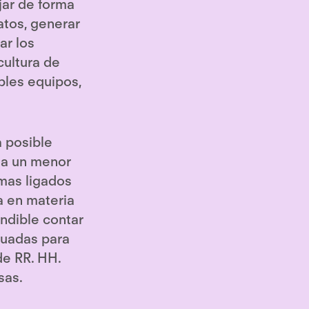
jar de forma
atos, generar
ar los
cultura de
ples equipos,
a posible
, a un menor
emas ligados
a en materia
indible contar
cuadas para
de RR. HH.
sas.