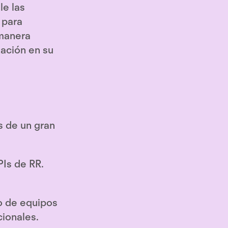
le las
 para
 manera
zación en su
is de un gran
PIs de RR.
jo de equipos
cionales.