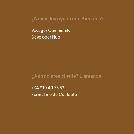
¿Necesitas ayuda con Personio?
Voyager Community
Developer Hub
¿Aún no eres cliente? Llámanos
+34 919 49 75 52
Formulario de Contacto