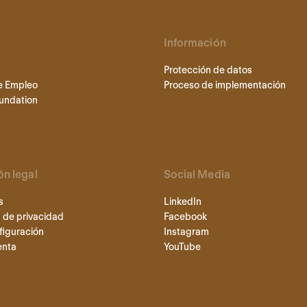
Información
Protección de datos
e Empleo
Proceso de implementación
undation
ón legal
Social Media
s
LinkedIn
 de privacidad
Facebook
figuración
Instagram
enta
YouTube