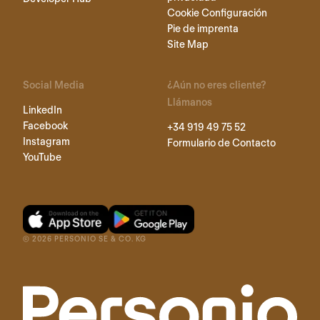
Cookie Configuración
Pie de imprenta
Site Map
Social Media
¿Aún no eres cliente?
Llámanos
LinkedIn
Facebook
+34 919 49 75 52
Instagram
Formulario de Contacto
YouTube
©
2026
PERSONIO SE & CO. KG