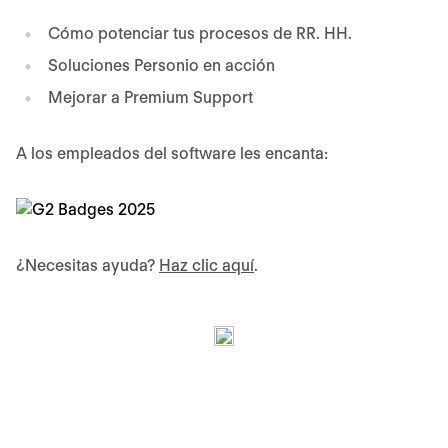
Cómo potenciar tus procesos de RR. HH.
Soluciones Personio en acción
Mejorar a Premium Support
A los empleados del software les encanta:
¿Necesitas ayuda?
Haz clic aquí
.