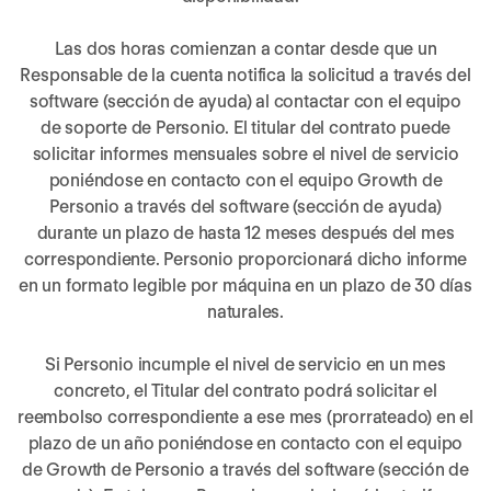
Las dos horas comienzan a contar desde que un
Responsable de la cuenta notifica la solicitud a través del
software (sección de ayuda) al contactar con el equipo
de soporte de Personio. El titular del contrato puede
solicitar informes mensuales sobre el nivel de servicio
poniéndose en contacto con el equipo Growth de
Personio a través del software (sección de ayuda)
durante un plazo de hasta 12 meses después del mes
correspondiente. Personio proporcionará dicho informe
en un formato legible por máquina en un plazo de 30 días
naturales.
Si Personio incumple el nivel de servicio en un mes
concreto, el Titular del contrato podrá solicitar el
reembolso correspondiente a ese mes (prorrateado) en el
plazo de un año poniéndose en contacto con el equipo
de Growth de Personio a través del software (sección de