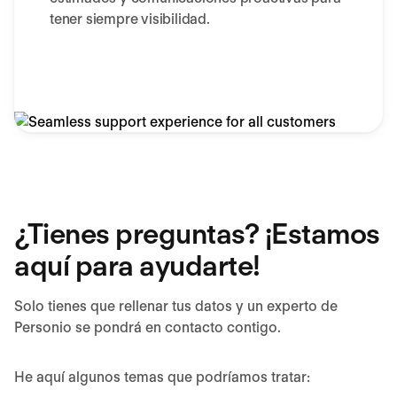
tener siempre visibilidad.
¿Tienes preguntas? ¡Estamos
aquí para ayudarte!
Solo tienes que rellenar tus datos y un experto de
Personio se pondrá en contacto contigo.
He aquí algunos temas que podríamos tratar: