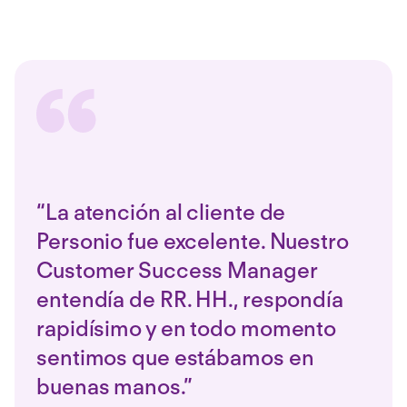
“La atención al cliente de
Personio fue excelente. Nuestro
Customer Success Manager
entendía de RR. HH., respondía
rapidísimo y en todo momento
sentimos que estábamos en
buenas manos.”