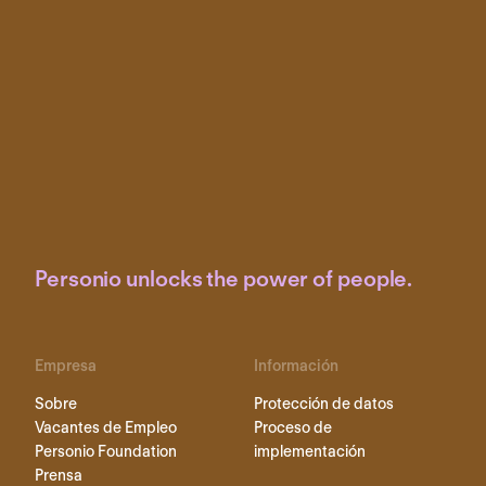
Personio unlocks the power of people.
Empresa
Información
Sobre
Protección de datos
Vacantes de Empleo
Proceso de
Personio Foundation
implementación
Prensa