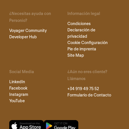
¿Necesitas ayuda con
Información legal
Personio?
Condiciones
Declaración de
Voyager Community
privacidad
Developer Hub
Cookie Configuración
Pie de imprenta
Site Map
Social Media
¿Aún no eres cliente?
Llámanos
LinkedIn
Facebook
+34 919 49 75 52
Instagram
Formulario de Contacto
YouTube