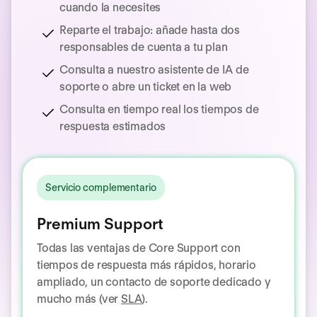
cuando la necesites
Reparte el trabajo: añade hasta dos
responsables de cuenta a tu plan
Consulta a nuestro asistente de IA de
soporte o abre un ticket en la web
Consulta en tiempo real los tiempos de
respuesta estimados
Servicio complementario
Premium Support
Todas las ventajas de Core Support con
tiempos de respuesta más rápidos, horario
ampliado, un contacto de soporte dedicado y
mucho más (ver
SLA
).