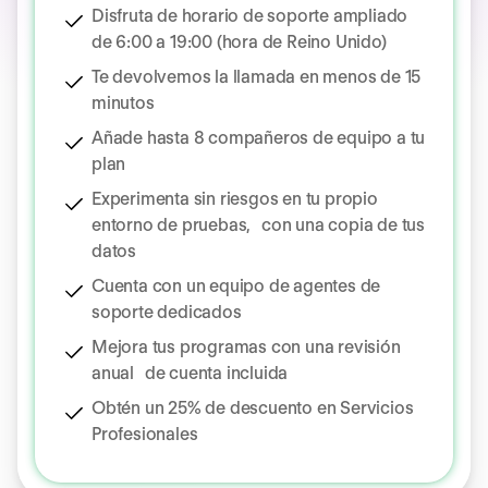
Disfruta de horario de soporte ampliado
de 6:00 a 19:00 (hora de Reino Unido)
Te devolvemos la llamada en menos de 15
minutos
Añade hasta 8 compañeros de equipo a tu
plan
Experimenta sin riesgos en tu propio
entorno de pruebas, con una copia de tus
datos
Cuenta con un equipo de agentes de
soporte dedicados
Mejora tus programas con una revisión
anual de cuenta incluida
Obtén un 25% de descuento en Servicios
Profesionales