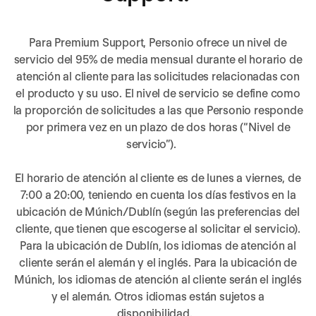
Para Premium Support, Personio ofrece un nivel de
servicio del 95% de media mensual durante el horario de
atención al cliente para las solicitudes relacionadas con
el producto y su uso. El nivel de servicio se define como
la proporción de solicitudes a las que Personio responde
por primera vez en un plazo de dos horas (“Nivel de
servicio”).
El horario de atención al cliente es de lunes a viernes, de
7:00 a 20:00, teniendo en cuenta los días festivos en la
ubicación de Múnich/Dublín (según las preferencias del
cliente, que tienen que escogerse al solicitar el servicio).
Para la ubicación de Dublín, los idiomas de atención al
cliente serán el alemán y el inglés. Para la ubicación de
Múnich, los idiomas de atención al cliente serán el inglés
y el alemán. Otros idiomas están sujetos a
disponibilidad.