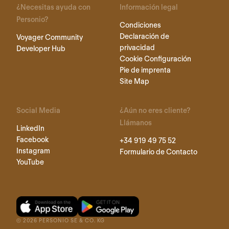
¿Necesitas ayuda con
Información legal
Personio?
Condiciones
Declaración de
Voyager Community
privacidad
Developer Hub
Cookie Configuración
Pie de imprenta
Site Map
Social Media
¿Aún no eres cliente?
Llámanos
LinkedIn
Facebook
+34 919 49 75 52
Instagram
Formulario de Contacto
YouTube
©
2026
PERSONIO SE & CO. KG