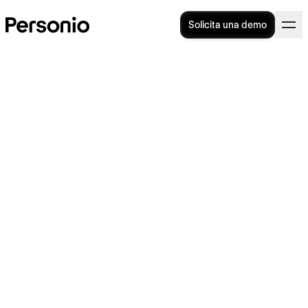
Solicita una demo
Producto
Categorías
Búsqueda
Excelencia
Todos
Estrategia
de talento
operacional