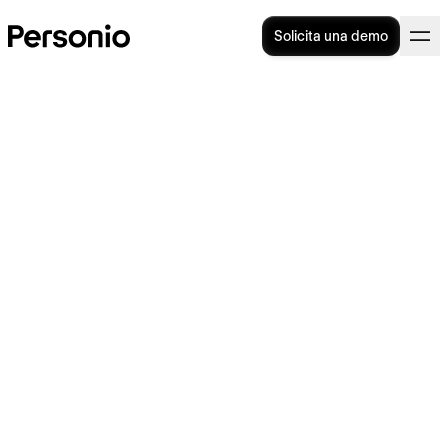
Solicita una demo
5. abril 2023
La Fundación Personio
incorpora nuevas ONGs
enfocadas en la educación y
la acción climática