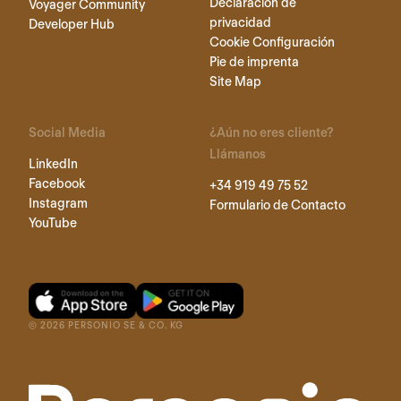
Declaración de
Voyager Community
privacidad
Developer Hub
Cookie Configuración
Pie de imprenta
Site Map
Social Media
¿Aún no eres cliente?
Llámanos
LinkedIn
Facebook
+34 919 49 75 52
Instagram
Formulario de Contacto
YouTube
©
2026
PERSONIO SE & CO. KG